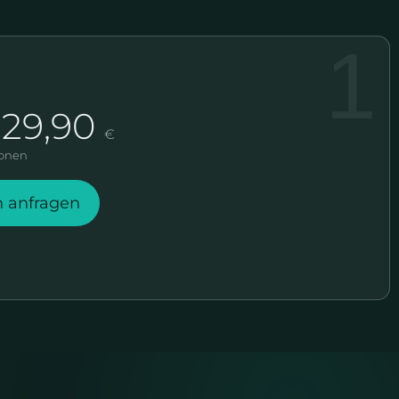
229,90
€
sonen
n anfragen