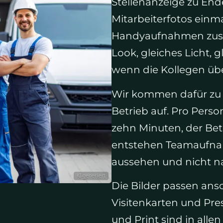
Stellenanzeige zu Ende 
Mitarbeiterfotos einma
Handyaufnahmen zusa
Look, gleiches Licht,
wenn die Kollegen übe
Wir kommen dafür zu 
Betrieb auf. Pro Perso
zehn Minuten, der Betr
entstehen Teamaufna
aussehen und nicht na
KI-generiert
Die Bilder passen ans
Visitenkarten und Pre
und Print sind in alle