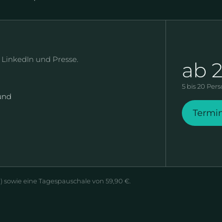
, LinkedIn und Presse.
ab 
5 bis 20 Per
rund
Termi
m) sowie eine Tagespauschale von 59,90 €.