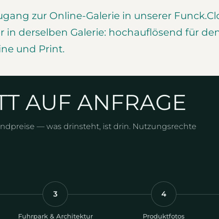
ugang zur Online-Galerie in unserer Funck.C
 in derselben Galerie: hochauflösend für de
ne und Print.
TT AUF ANFRAGE
Endpreise — was drinsteht, ist drin. Nutzungsrechte
3
4
Fuhrpark & Architektur
Produktfotos