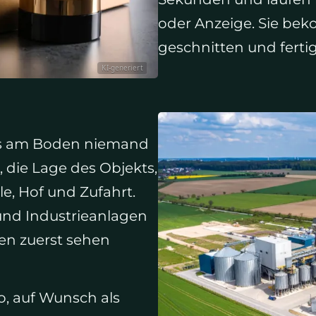
oder Anzeige. Sie be
geschnitten und fert
KI-generiert
was am Boden niemand
, die Lage des Objekts,
, Hof und Zufahrt.
und Industrieanlagen
ten zuerst sehen
o, auf Wunsch als