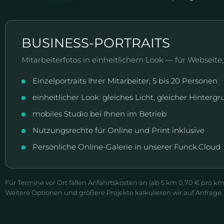
BUSINESS-PORTRAITS
Mitarbeiterfotos in einheitlichem Look — für Webseite
Einzelportraits Ihrer Mitarbeiter, 5 bis 20 Personen
einheitlicher Look: gleiches Licht, gleicher Hinterg
mobiles Studio bei Ihnen im Betrieb
Nutzungsrechte für Online und Print inklusive
Persönliche Online-Galerie in unserer Funck.Cloud
Für Termine vor Ort fallen Anfahrtskosten an (ab 5 km 0,70 € pro k
Weitere Optionen und größere Projekte kalkulieren wir auf Anfrage.