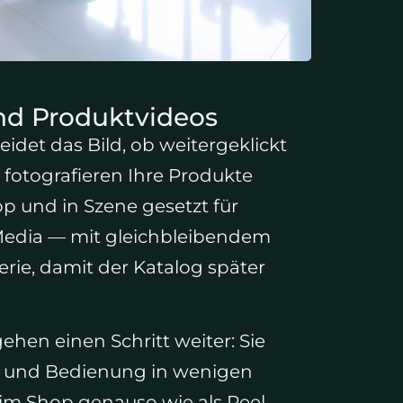
nd Produktvideos
idet das Bild, ob weitergeklickt
 fotografieren Ihre Produkte
hop und in Szene gesetzt für
edia — mit gleichbleibendem
erie, damit der Katalog später
hen einen Schritt weiter: Sie
al und Bedienung in wenigen
im Shop genauso wie als Reel